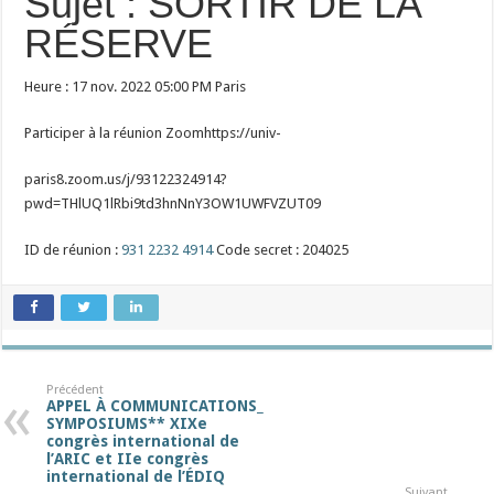
Sujet : SORTIR DE LA
RÉSERVE
Heure : 17 nov. 2022 05:00 PM Paris
Participer à la réunion Zoomhttps://univ-
paris8.zoom.us/j/93122324914?
pwd=THlUQ1lRbi9td3hnNnY3OW1UWFVZUT09
ID de réunion :
931 2232 4914
Code secret : 204025
Précédent
APPEL À COMMUNICATIONS_
SYMPOSIUMS** XIXe
congrès international de
l’ARIC et IIe congrès
international de l’ÉDIQ
Suivant