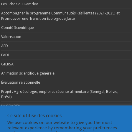
Les Echos du Gemdev
Accompagner le programme Communautés Résilientes (2021-2025) et
Promouvoir une Transition Écologique Juste
Comité Scientifique
Valorisation
AFD
EADI
GIERSA
Animation scientifique générale
Évaluation relationnelle
Projet : Agroécologie, emploi et sécurité alimentaire (Sénégal, Bolivie,
Brésil)
Le GEMDEV
La pluridisciplinarité
Ce site utilise des cookies
We use cookies on our website to give you the most
La coopération internationale
relevant experience by remembering your preferences