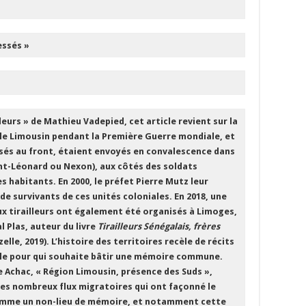
essés »
illeurs » de Mathieu Vadepied, cet article revient sur la
s le Limousin pendant la Première Guerre mondiale, et
ssés au front, étaient envoyés en convalescence dans
int-Léonard ou Nexon), aux côtés des soldats
es habitants. En 2000, le préfet Pierre Mutz leur
e survivants de ces unités coloniales. En 2018, une
x tirailleurs ont également été organisés à Limoges,
l Plas, auteur du livre
Tirailleurs Sénégalais, frères
elle, 2019). L’histoire des territoires recèle de récits
ile pour qui souhaite bâtir une mémoire commune.
 Achac, « Région Limousin, présence des Suds »,
les nombreux flux migratoires qui ont façonné le
 comme un non-lieu de mémoire, et notamment cette