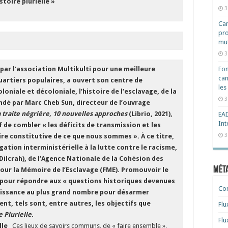
toire plurielle »
3
Cam
pro
mut
3
 par l’association Multikulti pour une meilleure
Fon
can
artiers populaires, a ouvert son centre de
les
oloniale et décoloniale, l’histoire de l’esclavage, de la
3
ondé par Marc Cheb Sun, directeur de l’ouvrage
la traite négrière, 10 nouvelles approche
s
(Librio, 2021),
EAD
Int
 de combler « les déficits de transmission et les
3
re constitutive de ce que nous sommes ». À ce titre,
gation interministérielle à la lutte contre le racisme,
Dilcrah), de l’Agence Nationale de la Cohésion des
Mét
pour la Mémoire de l’Esclavage (FME). Promouvoir le
 pour répondre aux « questions historiques devenues
Co
naissance au plus grand nombre pour désarmer
ent, tels sont, entre autres, les objectifs que
Flu
 Plurielle
.
Flu
lle
Ces lieux de savoirs communs, de « faire ensemble »,