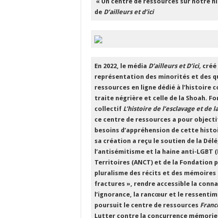
« Un centre de ressources sur notre his
de
D’ailleurs et d’ici
En 2022, le média
D’ailleurs et D’ici,
créé
représentation des minorités et des qu
ressources en ligne dédié à l’histoire c
traite négrière et celle de la Shoah. F
collectif
L’histoire de l’esclavage et de 
ce centre de ressources a pour objectif
besoins d’appréhension de cette histoi
sa création a reçu le soutien de la Délé
l’antisémitisme et la haine anti-LGBT (
Territoires (ANCT) et de la Fondation 
pluralisme des récits et des mémoires
fractures », rendre accessible la con
l’ignorance, la rancœur et le ressentim
poursuit le centre de ressources
France
Lutter contre la concurrence mémorie