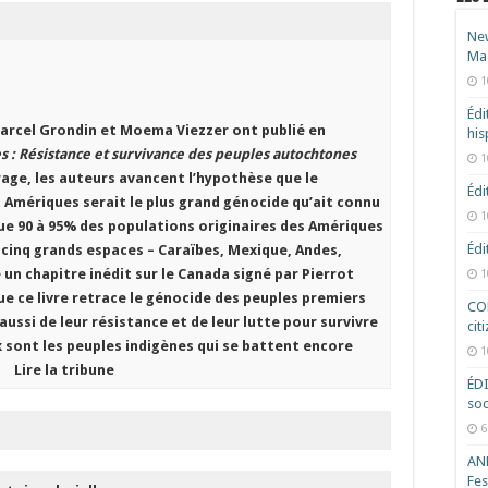
New
Ma
s
1
Édi
 Marcel Grondin et Moema Viezzer ont publié en
hi
 : Résistance et survivance des peuples autochtones
1
rage, les auteurs avancent l’hypothèse que le
Édi
Amériques serait le plus grand génocide qu’ait connu
1
 que 90 à 95% des populations originaires des Amériques
Édi
e cinq grands espaces – Caraïbes, Mexique, Andes,
e un chapitre inédit sur le Canada signé par Pierrot
1
e ce livre retrace le génocide des peuples premiers
COD
ussi de leur résistance et de leur lutte pour survivre
cit
x sont les peuples indigènes qui se battent encore
1
Lire la tribune
ÉD
soc
6
ANR
Fes