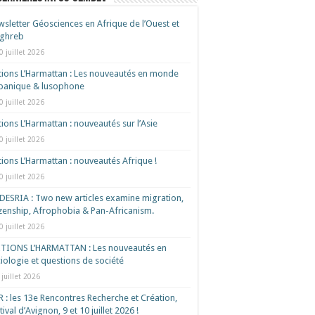
sletter Géosciences en Afrique de l’Ouest et
ghreb
0 juillet 2026
tions L’Harmattan : Les nouveautés en monde
spanique & lusophone
0 juillet 2026
tions L’Harmattan : nouveautés sur l’Asie
0 juillet 2026
tions L’Harmattan : nouveautés Afrique !​
0 juillet 2026
ESRIA : Two new articles examine migration,
izenship, Afrophobia & Pan-Africanism.
0 juillet 2026
ITIONS L’HARMATTAN : Les nouveautés en
iologie et questions de société
 juillet 2026
 : les 13e Rencontres Recherche et Création,
tival d’Avignon, 9 et 10 juillet 2026 !