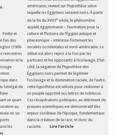
américaine, revient sur l’hypothèse selon
s.
laquelle les Égyptiens seraient noirs. À partir
e
de la fin du XVIII
siècle, le phénomène
appelé égyptomanie – fascination pour la
s Poète et
culture et l’histoire de l’Égypte antique et
 l’un des
pharaonique – intéresse fortement les
enghor (1906-
sociétés occidentales et nord-américaine. Le
es rencontres
débat est alors repris à la fois par les
nisation et la
partisans et les opposants à l’esclavage. D’un
tissage
côté, la négation de l’hypothèse des
notion
Égyptiens noirs permet de légitimer
frique dans
l’esclavage et la domination raciale, de l’autre,
 du Sénégal de
cette hypothèse est utilisée pour redonner à
d’une
un peuple opprimé ses lettres de noblesse.
iant un quart
Ces récupérations politiques, au détriment de
position au
preuves scientifiques est démonstratif des
nisée en six
enjeux sociétaux de l’époque, fondamentaux
pports
dans la création de la race, et donc du
ussi les
racisme.
Lire l’article
us