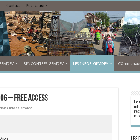
Contact
Publications
GEMDEV
RENCONTRES GEMDEV
LES INFOS-GEMDEV
COmmunauté
06 – FREE ACCESS
Le 
int
ations Infos Gemdev
rec
mon
Les 