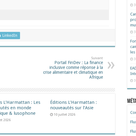
3
Cam
pro
mut
3
LinkedIn
Fon
can
les
Suivant
3
Portail FinDev : La finance
inclusive comme réponse à la
EAD
crise alimentaire et climatique en
Int
Afrique
3
Mét
ns L’Harmattan : Les
Éditions L’Harmattan :
utés en monde
nouveautés sur l’Asie
Co
ique & lusophone
10 juillet 2026
let 2026
Flu
Flu