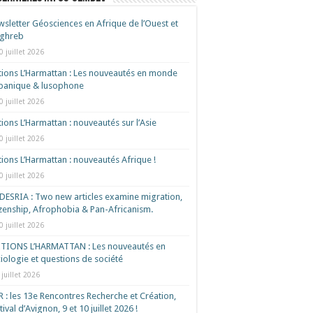
sletter Géosciences en Afrique de l’Ouest et
ghreb
0 juillet 2026
tions L’Harmattan : Les nouveautés en monde
spanique & lusophone
0 juillet 2026
tions L’Harmattan : nouveautés sur l’Asie
0 juillet 2026
tions L’Harmattan : nouveautés Afrique !​
0 juillet 2026
ESRIA : Two new articles examine migration,
izenship, Afrophobia & Pan-Africanism.
0 juillet 2026
ITIONS L’HARMATTAN : Les nouveautés en
iologie et questions de société
 juillet 2026
 : les 13e Rencontres Recherche et Création,
tival d’Avignon, 9 et 10 juillet 2026 !