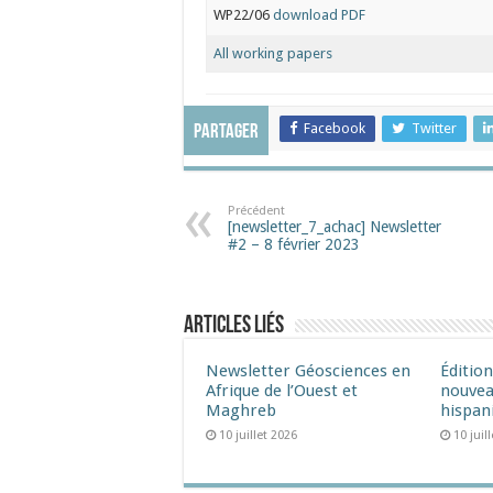
WP22/06
download PDF
All working papers
Facebook
Twitter
Partager
Précédent
[newsletter_7_achac] Newsletter
#2 – 8 février 2023
Articles liés
Newsletter Géosciences en
Éditio
Afrique de l’Ouest et
nouvea
Maghreb
hispan
10 juillet 2026
10 juil