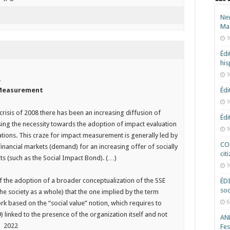
New
Ma
1
Édi
hi
1
.
Édi
’ Measurement
1
crisis of 2008 there has been an increasing diffusion of
Édi
essing the necessity towards the adoption of impact evaluation
1
tions. This craze for impact measurement is generally led by
COD
inancial markets (demand) for an increasing offer of socially
cit
ts (such as the Social Impact Bond). (…)
1
f the adoption of a broader conceptualization of the SSE
ÉD
soc
he society as a whole) that the one implied by the term
6
k based on the “social value” notion, which requires to
) linked to the presence of the organization itself and not
ANR
) 2022
Fes