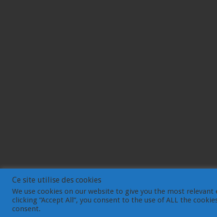
Ce site utilise des cookies
We use cookies on our website to give you the most relevant 
clicking “Accept All”, you consent to the use of ALL the cooki
© Gemdev 2003-2023
consent.