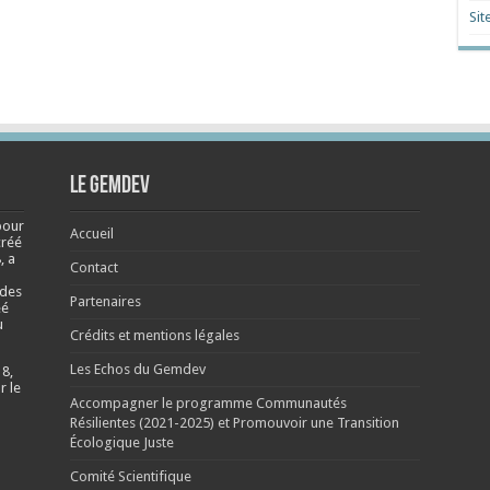
Sit
Le Gemdev
pour
Accueil
créé
, a
Contact
 des
Partenaires
éé
u
Crédits et mentions légales
Les Echos du Gemdev
 8,
r le
Accompagner le programme Communautés
Résilientes (2021-2025) et Promouvoir une Transition
Écologique Juste
Comité Scientifique