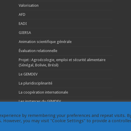
Valorisation
AFD
EADI
GIERSA
Animation scientifique générale
Évaluation relationnelle
Projet : Agroécologie, emploi et sécurité alimentaire
(Sénégal, Bolivie, Brésil)
Le GEMDEV
La pluridisciplinarité
La coopération internationale
Les instances du GEMDEV
experience by remembering your preferences and repeat visits. B
es. However, you may visit "Cookie Settings" to provide a controlle