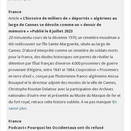
France
Article
« L’histoire de milliers de « déportés » algériens au
large de Cannes se dévoile comme un « devoir de
mémoire » »
Publié le 8 juillet 2023
20 minutes
Au cours de la décennie 1970, un cimetière musulman a
été redécouvert sur l’île Sainte-Marguerite, située au large de
Cannes. D’abord interprété comme un cimetière de soldats morts
pour la France, des études historiques ont permis de révéler la
détention par l’État français d’environ 4.000 prisonniers de guerre
provenant d’Algérie, entre 1841 et 1884. L’exposition « Prisonniers
en terre d’exil », conçue par l’historienne franco-algérienne Anissa
Bouayed et le directeur adjoint des musées de la ville de Cannes,
Christophe Roustan Delatour avec la participation des Archives
nationales d’outre-mer et présentée au Musée du Masque de fer et
du fort royal, retrace cette histoire oubliée. À ne pas manquer !
En
savoir plus
France
Podcast« Pourquoi les Occidentaux ont-ils refusé