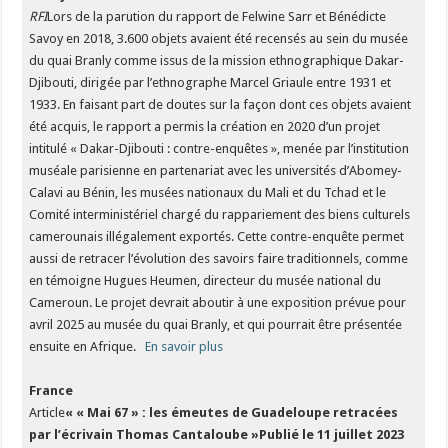
RFI
Lors de la parution du rapport de Felwine Sarr et Bénédicte
Savoy en 2018, 3.600 objets avaient été recensés au sein du musée
du quai Branly comme issus de la mission ethnographique Dakar-
Djibouti, dirigée par l’ethnographe Marcel Griaule entre 1931 et
1933. En faisant part de doutes sur la façon dont ces objets avaient
été acquis, le rapport a permis la création en 2020 d’un projet
intitulé « Dakar-Djibouti : contre-enquêtes », menée par l’institution
muséale parisienne en partenariat avec les universités d’Abomey-
Calavi au Bénin, les musées nationaux du Mali et du Tchad et le
Comité interministériel chargé du rappariement des biens culturels
camerounais illégalement exportés. Cette contre-enquête permet
aussi de retracer l’évolution des savoirs faire traditionnels, comme
en témoigne Hugues Heumen, directeur du musée national du
Cameroun. Le projet devrait aboutir à une exposition prévue pour
avril 2025 au musée du quai Branly, et qui pourrait être présentée
ensuite en Afrique.
En savoir plus
France
Article
« « Mai 67 » : les émeutes de Guadeloupe retracées
par l’écrivain Thomas Cantaloube »
Publié le 11 juillet 2023