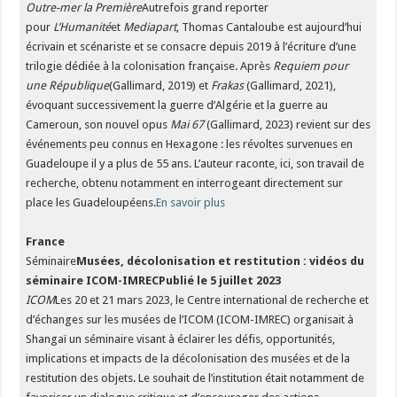
Outre-mer la Première
Autrefois grand reporter
pour
L’Humanité
et
Mediapart
, Thomas Cantaloube est aujourd’hui
écrivain et scénariste et se consacre depuis 2019 à l’écriture d’une
trilogie dédiée à la colonisation française. Après
Requiem pour
une République
(Gallimard, 2019) et
Frakas
(Gallimard, 2021),
évoquant successivement la guerre d’Algérie et la guerre au
Cameroun, son nouvel opus
Mai 67
(Gallimard, 2023) revient sur des
événements peu connus en Hexagone : les révoltes survenues en
Guadeloupe il y a plus de 55 ans. L’auteur raconte, ici, son travail de
recherche, obtenu notamment en interrogeant directement sur
place les Guadeloupéens.
En savoir plus
France
Séminaire
Musées, décolonisation et restitution : vidéos du
séminaire ICOM-IMREC
Publié le 5 juillet 2023
ICOM
Les 20 et 21 mars 2023, le Centre international de recherche et
d’échanges sur les musées de l’ICOM (ICOM-IMREC) organisait à
Shangaï un séminaire visant à éclairer les défis, opportunités,
implications et impacts de la décolonisation des musées et de la
restitution des objets. Le souhait de l’institution était notamment de