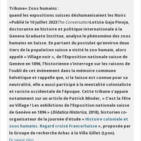
Tribune« Zoos humains :
quand les expositions suisses déshumanisaient les Noirs
»
Publié le 10 juillet 2023
The Conversation
Letizia Gaja Pinoja,
doctorante en histoire et politique internationale à la
Geneva Graduate Institue, analyse le phénomène des zoos
humains en Suisse. En partant du postulat qu’environ deux
tiers de la population suisse a visité le zoo humain, alors
appelé « Village noir », de l’Exposition nationale suisse de
Genève en 1896, l’historienne s’interroge sur les raisons de
l’oubli de cet événement dans la mémoire commune
helvétique et rappelle que, si la Suisse est connue pour sa
neutralité, elle a aussi participé à la mentalité colonialiste
et raciste occidentale de l’époque. Cette tribune s’appuie
notamment sur un article de Patrick Minder, « C’est la fête
au Village ! Les exhibitions de l’Exposition nationale suisse
de Genève en 1896 » (
Didatica Historica
, 2018), historien co-
organisateur de la journée d’étude «
Histoire coloniale et
zoos humains. Regard croisé France/Suisse
», proposée par
le Groupe de recherche Achac à la Villa Gillet (Lyon).
En savoir plus