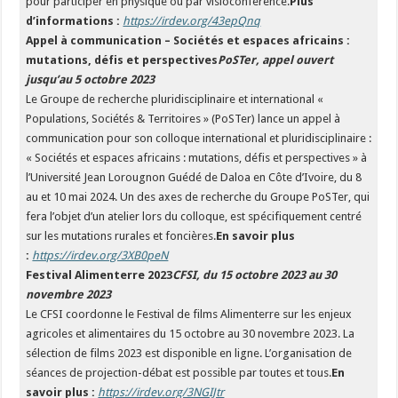
pour participer en physique ou par visioconférence.
Plus
d’informations :
https://irdev.org/43epQnq
Appel à communication – Sociétés et espaces africains :
mutations, défis et perspectives
PoSTer, appel ouvert
jusqu’au 5 octobre 2023
Le Groupe de recherche pluridisciplinaire et international «
Populations, Sociétés & Territoires » (PoSTer) lance un appel à
communication pour son colloque international et pluridisciplinaire :
« Sociétés et espaces africains : mutations, défis et perspectives » à
l’Université Jean Lorougnon Guédé de Daloa en Côte d’Ivoire, du 8
au et 10 mai 2024. Un des axes de recherche du Groupe PoSTer, qui
fera l’objet d’un atelier lors du colloque, est spécifiquement centré
sur les mutations rurales et foncières.
En savoir plus
:
https://irdev.org/3XB0peN
Festival Alimenterre 2023
CFSI, du 15 octobre 2023 au 30
novembre 2023
Le CFSI coordonne le Festival de films Alimenterre sur les enjeux
agricoles et alimentaires du 15 octobre au 30 novembre 2023. La
sélection de films 2023 est disponible en ligne. L’organisation de
séances de projection-débat est possible par toutes et tous.
En
savoir plus :
https://irdev.org/3NGIJtr