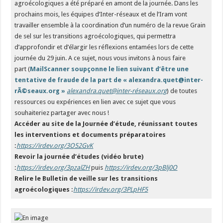
agroécologiques a été préparé en amont de la journée. Dans les
prochains mois, les équipes d’Inter-réseaux et de l’Iram vont
travailler ensemble à la coordination d’un numéro de la revue Grain
de sel sur les transitions agroécologiques, qui permettra
d’approfondir et d’élargir les réflexions entamées lors de cette
journée du 29 juin. A ce sujet, nous vous invitons à nous faire
part (
MailScanner soupçonne le lien suivant d’être une
tentative de fraude de la part de « alexandra.quet@inter-
rÃ©seaux.org »
alexandra.quet@inter-réseaux.org
) de toutes
ressources ou expériences en lien avec ce sujet que vous
souhaiteriez partager avec nous !
Accéder au site de la Journée d’étude, réunissant toutes
les interventions et documents préparatoires
:
https://irdev.org/3O52GvK
Revoir la journée d’études (vidéo brute)
:
https://irdev.org/3pzalZH
puis
https://irdev.org/3pBlj0O
Relire le Bulletin de veille sur les transitions
agroécologiques :
https://irdev.org/3PLpHF5