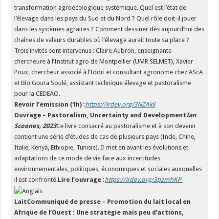
transformation agroécologique systémique. Quel est l’état de
l’élevage dans les pays du Sud et du Nord ? Quel rôle doit-il jouer
dans les systèmes agraires ? Comment dessiner dès aujourd’hui des
chaînes de valeurs durables où l’élevage aurait toute sa place ?
Trois invités sont intervenus : Claire Aubron, enseignante-
chercheure à l’Institut agro de Montpellier (UMR SELMET), Xavier
Poux, chercheur associé à l’Iddri et consultant agronome chez AScA
et Bio Goura Soulé, assistant technique élevage et pastoralisme
pour la CEDEAO.
Revoir l’émission (1h) :
https://irdev.org/3NZAkll
Ouvrage – Pastoralism, Uncertainty and Development
Ian
Scoones, 2023
Ce livre consacré au pastoralisme et à son devenir
contient une série d’études de cas de plusieurs pays (Inde, Chine,
Italie, Kenya, Ethiopie, Tunisie). Il met en avant les évolutions et
adaptations de ce mode de vie face aux incertitudes
environnementales, politiques, économiques et sociales auxquelles
il est confronté.
Lire l’ouvrage :
https://irdev.org/3pzmhKP
LaitCommuniqué de presse – Promotion du lait local en
Afrique de l’Ouest : Une stratégie mais peu d’actions,