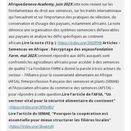
Afrique
Geneva Academy, juin 2023
Cette note revient sur les
fondamentaux du droit aux semences, sur les traités internationaux
qui l’encadrent et sur l’importance des pratiques de sélection, de
conservation et d’usage des paysans, notamment africains. La note
dénonce une organisation des systèmes semenciers défavorables
aux paysans et analyse les défis spécifiques au continent
africain.
Lire la note (13 p.) :
https://irdev.org/3XGfFHb
Articles –
Semences en Afrique : Décryptage des enjeux
Fondation
Farm, mai 2023
Comment répondre aux défis auxquels sont
confrontés les agriculteurs africains pour accéder à des semences
de qualité ? La Fondation FARM a donné la parole à trois acteurs du
secteur – l’Alliance pour la souveraineté alimentaire en Afrique
(AFSA), l’interprofession française des semences et plants (SEMAE)
et l’Association africaine du commerce des semences (AFSTA) –
pour répondre à cette question.
Lire l’article de l’AFSA, “Un
secteur vital pour la sécurité alimentaire du continent”
:
https://irdev.org/3PDxlRU
Lire l’article du SEMAE, “Pourquoi la coopération est
essentielle pour mieux structurer les filières locales”
:
https://irdev.org/3pygzsN