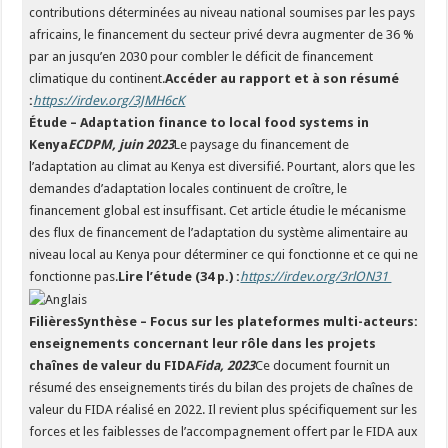
contributions déterminées au niveau national soumises par les pays
africains, le financement du secteur privé devra augmenter de 36 %
par an jusqu’en 2030 pour combler le déficit de financement
climatique du continent.
Accéder au rapport et à son résumé
:
https://irdev.org/3JMH6cK
Étude – Adaptation finance to local food systems in
Kenya
ECDPM, juin 2023
Le paysage du financement de
l’adaptation au climat au Kenya est diversifié. Pourtant, alors que les
demandes d’adaptation locales continuent de croître, le
financement global est insuffisant. Cet article étudie le mécanisme
des flux de financement de l’adaptation du système alimentaire au
niveau local au Kenya pour déterminer ce qui fonctionne et ce qui ne
fonctionne pas.
Lire l’étude (34 p.) :
https://irdev.org/3rlON31
FilièresSynthèse – Focus sur les plateformes multi-acteurs:
enseignements concernant leur rôle dans les projets
chaînes de valeur du FIDA
Fida, 2023
Ce document fournit un
résumé des enseignements tirés du bilan des projets de chaînes de
valeur du FIDA réalisé en 2022. Il revient plus spécifiquement sur les
forces et les faiblesses de l’accompagnement offert par le FIDA aux