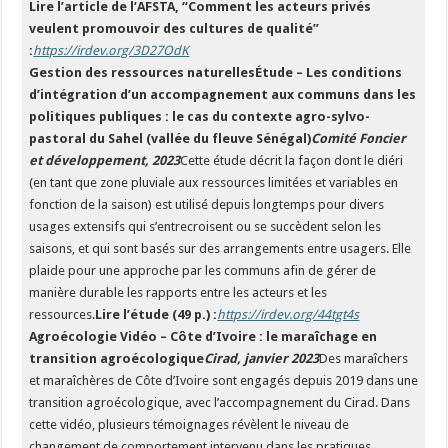
Lire l’article de l’AFSTA, “Comment les acteurs privés
veulent promouvoir des cultures de qualité”
:
https://irdev.org/3D27OdK
Gestion des ressources naturellesÉtude – Les conditions
d’intégration d’un accompagnement aux communs dans les
politiques publiques : le cas du contexte agro-sylvo-
pastoral du Sahel (vallée du fleuve Sénégal)
Comité Foncier
et développement, 2023
Cette étude décrit la façon dont le diéri
(en tant que zone pluviale aux ressources limitées et variables en
fonction de la saison) est utilisé depuis longtemps pour divers
usages extensifs qui s’entrecroisent ou se succèdent selon les
saisons, et qui sont basés sur des arrangements entre usagers. Elle
plaide pour une approche par les communs afin de gérer de
manière durable les rapports entre les acteurs et les
ressources.
Lire l’étude (49 p.) :
https://irdev.org/44tgt4s
Agroécologie Vidéo – Côte d’Ivoire : le maraîchage en
transition agroécologique
Cirad, janvier 2023
Des maraîchers
et maraîchères de Côte d’Ivoire sont engagés depuis 2019 dans une
transition agroécologique, avec l’accompagnement du Cirad. Dans
cette vidéo, plusieurs témoignages révèlent le niveau de
changement de comportement intervenu dans les pratiques