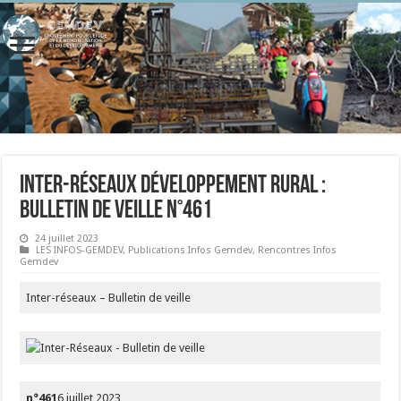
Inter-réseaux Développement rural :
Bulletin de veille n°461
24 juillet 2023
LES INFOS-GEMDEV
,
Publications Infos Gemdev
,
Rencontres Infos
Gemdev
Inter-réseaux – Bulletin de veille
n°461
6 juillet 2023