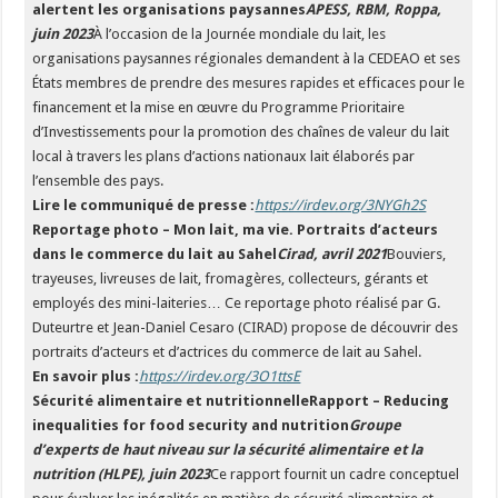
alertent les organisations paysannes
APESS, RBM, Roppa,
juin 2023
À l’occasion de la Journée mondiale du lait, les
organisations paysannes régionales demandent à la CEDEAO et ses
États membres de prendre des mesures rapides et efficaces pour le
financement et la mise en œuvre du Programme Prioritaire
d’Investissements pour la promotion des chaînes de valeur du lait
local à travers les plans d’actions nationaux lait élaborés par
l’ensemble des pays.
Lire le communiqué de presse :
https://irdev.org/3NYGh2S
Reportage photo – Mon lait, ma vie. Portraits d’acteurs
dans le commerce du lait au Sahel
Cirad, avril 2021
Bouviers,
trayeuses, livreuses de lait, fromagères, collecteurs, gérants et
employés des mini-laiteries… Ce reportage photo réalisé par G.
Duteurtre et Jean-Daniel Cesaro (CIRAD) propose de découvrir des
portraits d’acteurs et d’actrices du commerce de lait au Sahel.
En savoir plus :
https://irdev.org/3O1ttsE
Sécurité alimentaire et nutritionnelleRapport – Reducing
inequalities for food security and nutrition
Groupe
d’experts de haut niveau sur la sécurité alimentaire et la
nutrition (HLPE), juin 2023
Ce rapport fournit un cadre conceptuel