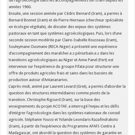
de l’agroécologie dans les accompagnements de l’Iram depuis les
années 1960.
Ensuite, une session animée par Cédric Bernard (Iram), a permis à
Bernard Bonnet (Iram) et de Pierre Hiernaux (chercheur spécialiste
en écologie végétale), de discuter des enjeux des systèmes
pastoraux en tant que systèmes agroécologiques. Puis, lors d’une
seconde session modérée par Claire-Isabelle Rousseau (Iram),
Souleymane Ousmane (RECA-Niger) a présenté une expérience
d’accompagnement des maraîcher.e.s périurbain.e.s dans les
transitions agroécologiques au Niger et Anne Panel (Fert) est
intervenue sur l’expérience du groupe Fifata pour structurer une
offre de produits agricoles frais et sains dans les bassins de
production autour d’Antananarivo.
L’après-midi, animé par Laurent Levard (Gret), a permis d’aborder la
question des structures intermédiaires comme pivots de la
transition. Christophe Rigourd (Iram), sur la base des
enseignements du projet ACOTAF, a interrogé l’enjeu et les défis
d’intégrer l’agroécologie dans les systèmes nationaux de conseil
agricole. Stéphanie Youssi et Yolande Leondaris Razafindrakoto
(Iram), à partir de l’expérience du Programme AFAFI-Centre à
Madagascar, ont abordé la question des systèmes de garantie en