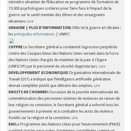
ministère ukrainien de l’Education un programme de formation de
15 000 psychologues scolaires pour faire face à l’impact de la
guerre sur la santé mentale des élèves et des enseignants
ukrainiens.
Lire
UKRAINE | PLUS D’INFORMATION
L’ONU et la guerre en Ukraine :
les
principales informations
| UNRIC
CHYPRE
Le Secrétaire général a condamné l’agression perpétrée
contre des Casques bleus des Nations Unies servant dans la Force
des Nations Unies chargée du maintien de la paix à Chypre
(UNFICYP) par le personnel de sécurité chypriote turc.
Lire
DEVELOPPEMENT ECONOMIQUE
L’Organisation internationale du
Travail (OIT) a indiqué que l’intelligence artificielle générative
devrait compléter plutôt que détruire des emplois.
Lire
DROITS DE L’HOMME
A l’occasion de la Journée internationale de
commémoration des personnes victimes de violences en raison de
leur religion ou conviction, le Secrétaire général a exhorté tous les
gouvernements à prévenir et à combattre les actes de violence
fondés sur la religion et la conviction.
Lire
EAU
Le Programme des Nations Unies pour l’environnement (PNUE)
a estimé que les eaux usées, longtemps considérées comme un