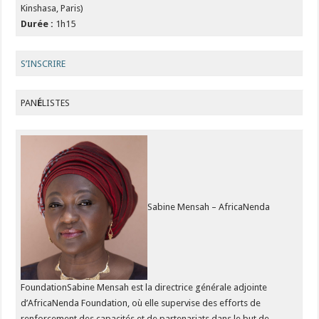
Kinshasa, Paris)
Durée :
1h15
S’INSCRIRE
PAN
É
LISTES
Sabine Mensah – AfricaNenda
FoundationSabine Mensah est la directrice générale adjointe
d’AfricaNenda Foundation, où elle supervise des efforts de
renforcement des capacités et de partenariats dans le but de