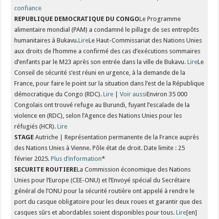
confiance
REPUBLIQUE DEMOCRATIQUE DU CONGO
Le Programme
alimentaire mondial (PAM) a condamné le pillage de ses entrepôts
humanitaires à Bukavu.
Lire
Le Haut-Commissariat des Nations Unies
aux droits de l’homme a confirmé des cas d’exécutions sommaires
d’enfants par le M23 après son entrée dans la ville de Bukavu.
Lire
Le
Conseil de sécurité s’est réuni en urgence, à la demande de la
France, pour faire le point sur la situation dans l’est de la République
démocratique du Congo (RDC).
Lire
|
Voir aussi
Environ 35 000
Congolais ont trouvé refuge au Burundi, fuyant l’escalade de la
violence en (RDC), selon l’Agence des Nations Unies pour les
réfugiés (HCR).
Lire
STAGE
Autriche | Représentation permanente de la France auprès
des Nations Unies à Vienne. Pôle état de droit. Date limite : 25
février 2025.
Plus d’information
*
SECURITE ROUTIERE
La Commission économique des Nations
Unies pour l’Europe (CEE-ONU) et l’Envoyé spécial du Secrétaire
général de l’ONU pour la sécurité routière ont appelé à rendre le
port du casque obligatoire pour les deux roues et garantir que des
casques sûrs et abordables soient disponibles pour tous.
Lire
[en]