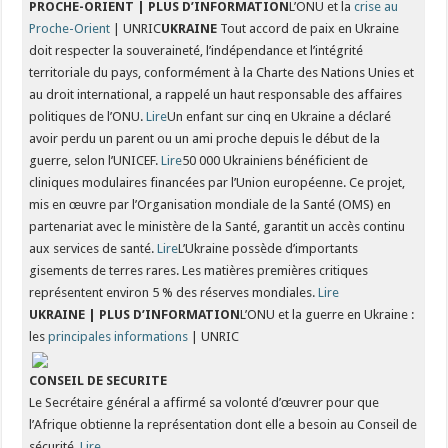
PROCHE-ORIENT | PLUS D’INFORMATION
L’ONU et la
crise au
Proche-Orient
| UNRIC
UKRAINE
Tout accord de paix en Ukraine
doit respecter la souveraineté, l’indépendance et l’intégrité
territoriale du pays, conformément à la Charte des Nations Unies et
au droit international, a rappelé un haut responsable des affaires
politiques de l’ONU.
Lire
Un enfant sur cinq en Ukraine a déclaré
avoir perdu un parent ou un ami proche depuis le début de la
guerre, selon l’UNICEF.
Lire
50 000 Ukrainiens bénéficient de
cliniques modulaires financées par l’Union européenne. Ce projet,
mis en œuvre par l’Organisation mondiale de la Santé (OMS) en
partenariat avec le ministère de la Santé, garantit un accès continu
aux services de santé.
Lire
L’Ukraine possède d’importants
gisements de terres rares. Les matières premières critiques
représentent environ 5 % des réserves mondiales.
Lire
UKRAINE | PLUS D’INFORMATION
L’ONU et la guerre en Ukraine :
les
principales informations
| UNRIC
CONSEIL DE SECURITE
Le Secrétaire général a affirmé sa volonté d’œuvrer pour que
l’Afrique obtienne la représentation dont elle a besoin au Conseil de
sécurité.
Lire