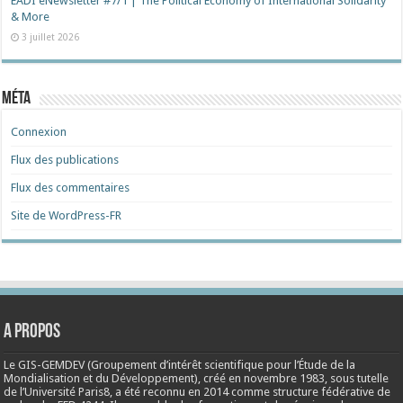
EADI eNewsletter #7/1 | The Political Economy of International Solidarity
& More
3 juillet 2026
Méta
Connexion
Flux des publications
Flux des commentaires
Site de WordPress-FR
A propos
Le GIS-GEMDEV (Groupement d’intérêt scientifique pour l’Étude de la
Mondialisation et du Développement), créé en
novembre 1983
, sous tutelle
de l’Université Paris8, a été reconnu en 2014 comme structure fédérative de