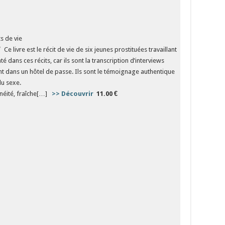
ts de vie
Ce livre est le récit de vie de six jeunes prostituées travaillant
é dans ces récits, car ils sont la transcription d’interviews
ant dans un hôtel de passe. Ils sont le témoignage authentique
du sexe.
tanéité, fraîche[…]
>> Découvrir
​​​​​​​
11.00 €