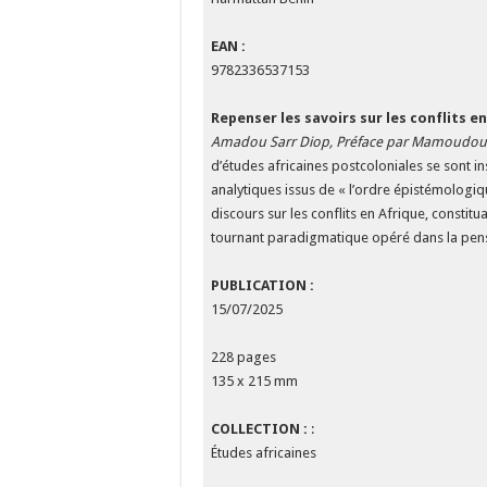
EAN :
9782336537153
Repenser les savoirs sur les conflits e
Amadou Sarr Diop, Préface par Mamoudou
d’études africaines postcoloniales se sont i
analytiques issus de « l’ordre épistémologiq
discours sur les conflits en Afrique, constit
tournant paradigmatique opéré dans la pe
PUBLICATION :
15/07/2025
228 pages
135 x 215 mm
COLLECTION :
:
Études africaines