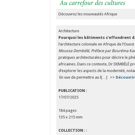
Découvrez les nouveautés Afrique
Architecture
Pourquoi les bâtiments s’effondrent dan
l’architecture coloniale en Afrique de l’Ouest
Moussa Dembélé, Préface par Bouréma Ka
pratiques architecturales pour décrire le p
africaines. Dans ce contexte, Dr DEMBÉLÉ pro
d’explorer les aspects de la modernité, notam
En vue de permettre au l[…]
>> Découvri
PUBLICATION :
17/07/2025
184 pages
135 x 215 mm
COLLECTION :
: