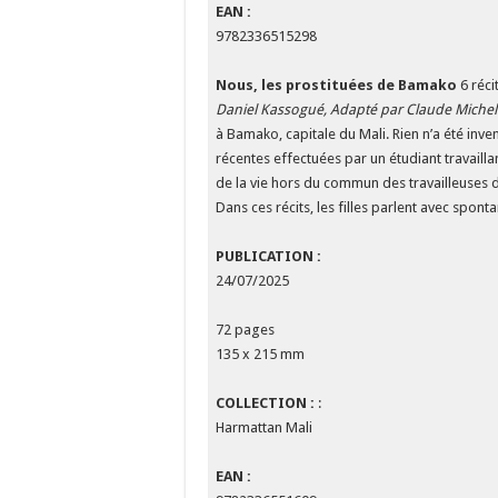
EAN :
9782336515298
Nous, les prostituées de Bamako
6 réci
Daniel Kassogué, Adapté par Claude Michel
à Bamako, capitale du Mali. Rien n’a été invent
récentes effectuées par un étudiant travaill
de la vie hors du commun des travailleuses 
Dans ces récits, les filles parlent avec spon
PUBLICATION :
24/07/2025
72 pages
135 x 215 mm
COLLECTION :
:
Harmattan Mali
EAN :