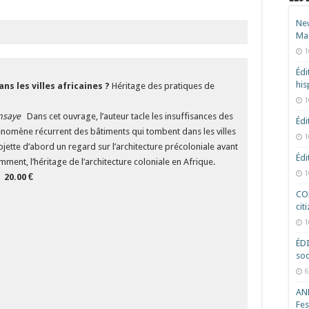
New
Ma
1
Édi
hi
s les villes africaines ?
Héritage des pratiques de
1
nsaye
Dans cet ouvrage, l’auteur tacle les insuffisances des
Édi
hénomène récurrent des bâtiments qui tombent dans les villes
1
jette d’abord un regard sur l’architecture précoloniale avant
Édi
ment, l’héritage de l’architecture coloniale en Afrique.
1
r
​​​​​​​
20.00 €
COD
cit
1
ÉD
soc
6
ANR
Fes