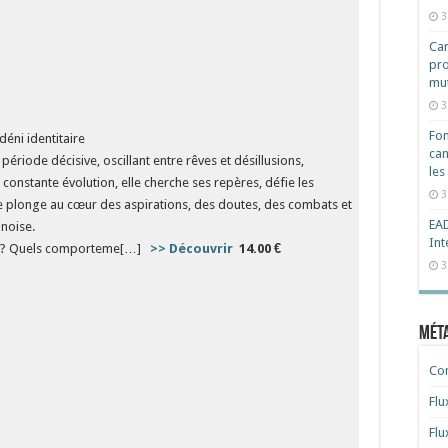
3
Cam
pro
mut
3
Fon
déni identitaire
can
ériode décisive, oscillant entre rêves et désillusions,
les
constante évolution, elle cherche ses repères, défie les
3
e plonge au cœur des aspirations, des doutes, des combats et
EAD
inoise.
Int
hui ? Quels comporteme[…]
>> Découvrir
​​​​​​​
14.00 €
3
Mét
Co
Flu
Flu