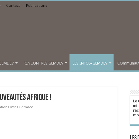
Contact
Publications
GEMDEV
RENCONTRES GEMDEV
LES INFOS-GEMDEV
COmmunauté
uveautés Afrique !​
Le 
int
ations Infos Gemdev
rec
mon
Les 