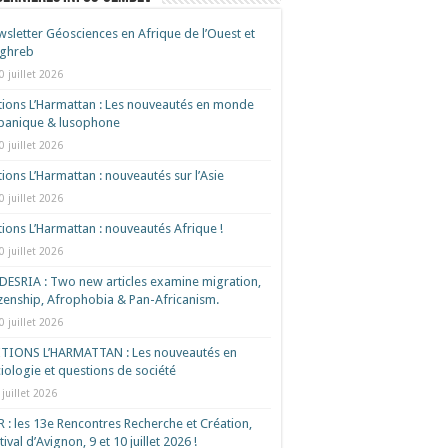
sletter Géosciences en Afrique de l’Ouest et
ghreb
0 juillet 2026
tions L’Harmattan : Les nouveautés en monde
spanique & lusophone
0 juillet 2026
tions L’Harmattan : nouveautés sur l’Asie
0 juillet 2026
tions L’Harmattan : nouveautés Afrique !​
0 juillet 2026
ESRIA : Two new articles examine migration,
izenship, Afrophobia & Pan-Africanism.
0 juillet 2026
ITIONS L’HARMATTAN : Les nouveautés en
iologie et questions de société
 juillet 2026
 : les 13e Rencontres Recherche et Création,
tival d’Avignon, 9 et 10 juillet 2026 !