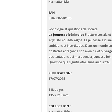
Harmattan Mali
EAN :
9782336548135
Sociologie et questions de société
La jeunesse béninoise
Fracture sociale et 
Auguste Kouami Takpe
La jeunesse est une p
ambitions et incertitudes. Dans un monde en 
obstacles et façonne son avenir. Cet ouvrag
des tentations qui marquent la jeunesse bén
Qu’est-ce que signifie être jeune aujourd’
PUBLICATION :
17/07/2025
118 pages
135 x 215 mm
COLLECTION :
:
Harmattan Bénin