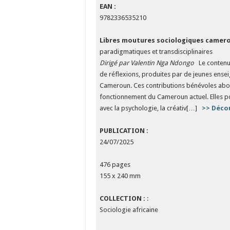
EAN :
9782336535210
Libres moutures sociologiques camer
paradigmatiques et transdisciplinaires
Dirigé par Valentin Nga Ndongo
Le contenu d
de réflexions, produites par de jeunes ensei
Cameroun. Ces contributions bénévoles abord
fonctionnement du Cameroun actuel. Elles port
avec la psychologie, la créativ[…]
>> Déco
PUBLICATION :
24/07/2025
476 pages
155 x 240 mm
COLLECTION :
:
Sociologie africaine