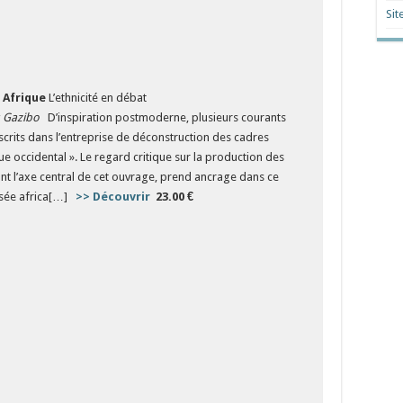
Sit
n Afrique
L’ethnicité en débat
 Gazibo
D’inspiration postmoderne, plusieurs courants
nscrits dans l’entreprise de déconstruction des cadres
ue occidental ». Le regard critique sur la production des
uant l’axe central de cet ouvrage, prend ancrage dans ce
nsée africa[…]
>> Découvrir
​​​​​​​
23.00 €