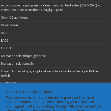
Accompagner le programme Communautés Résilientes (2021-2025) et
Promouvoir une Transition Écologique Juste
Comité Scientifique
Valorisation
AFD
EADI
GIERSA
Animation scientifique générale
Évaluation relationnelle
Projet : Agroécologie, emploi et sécurité alimentaire (Sénégal, Bolivie,
Brésil)
Le GEMDEV
La pluridisciplinarité
Ce site utilise des cookies
We use cookies on our website to give you the most
La coopération internationale
relevant experience by remembering your preferences
and repeat visits. By clicking “Accept All”, you consent to
Les instances du GEMDEV
the use of ALL the cookies. However, you may visit