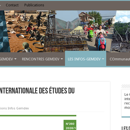
Contact
Publications
GEMDEV
RENCONTRES GEMDEV
LES INFOS-GEMDEV
COmmunauté
internationale des études du
Le 
int
rec
mon
tions Infos Gemdev
Les 