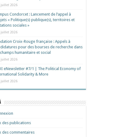
 juillet 2026
pus Condorcet : Lancement de l’appel à
jets « Politique(s) publique(s), territoires et
ations sociales »
 juillet 2026
dation Croix-Rouge française : Appels à
didatures pour des bourses de recherche dans
 champs humanitaire et social
 juillet 2026
I eNewsletter #7/1 | The Political Economy of
ernational Solidarity & More
 juillet 2026
a
nnexion
x des publications
x des commentaires