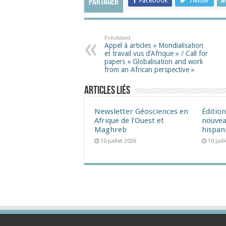
Facebook
Twitter
Partager
Précédent
Appel à articles « Mondialisation
et travail vus d’Afrique » / Call for
papers « Globalisation and work
from an African perspective »
Articles liés
Newsletter Géosciences en
Éditio
Afrique de l’Ouest et
nouvea
Maghreb
hispan
10 juillet 2026
10 juil