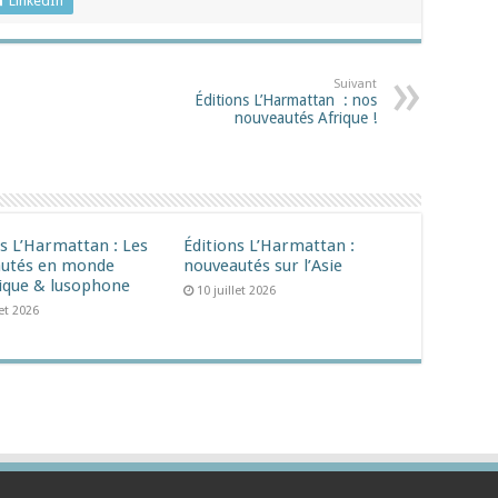
LinkedIn
Suivant
Éditions L’Harmattan : nos
nouveautés Afrique !​
ns L’Harmattan : Les
Éditions L’Harmattan :
utés en monde
nouveautés sur l’Asie
ique & lusophone
10 juillet 2026
let 2026