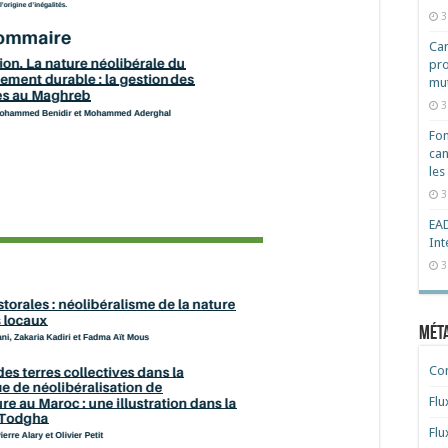
3
Cam
pro
mut
3
Fon
can
les
3
EAD
Int
3
Mét
Co
Flu
Flu