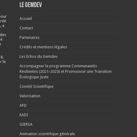
Le Gemdev
pour
Accueil
créé
, a
Contact
 des
Partenaires
éé
u
Crédits et mentions légales
Les Echos du Gemdev
 8,
r le
Accompagner le programme Communautés
Résilientes (2021-2025) et Promouvoir une Transition
Écologique Juste
Comité Scientifique
Valorisation
AFD
EADI
GIERSA
Animation scientifique générale