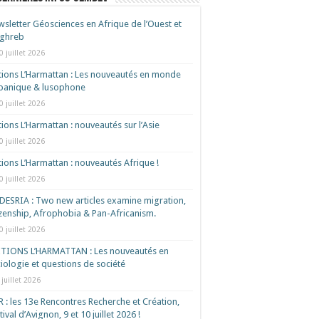
sletter Géosciences en Afrique de l’Ouest et
ghreb
0 juillet 2026
tions L’Harmattan : Les nouveautés en monde
spanique & lusophone
0 juillet 2026
tions L’Harmattan : nouveautés sur l’Asie
0 juillet 2026
tions L’Harmattan : nouveautés Afrique !​
0 juillet 2026
ESRIA : Two new articles examine migration,
izenship, Afrophobia & Pan-Africanism.
0 juillet 2026
ITIONS L’HARMATTAN : Les nouveautés en
iologie et questions de société
 juillet 2026
 : les 13e Rencontres Recherche et Création,
tival d’Avignon, 9 et 10 juillet 2026 !