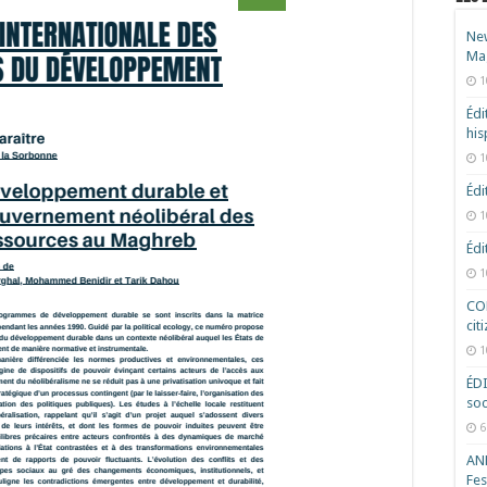
New
Ma
1
Édi
hi
1
Édi
1
Édi
1
COD
cit
1
ÉD
soc
6
ANR
Fes