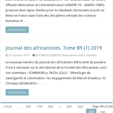
d’Études Mexicaines et Centraméricaines (UMIFRE 16 – MAEDI-CNRS)
propose deux types d’aides pour les étudiants doctorants inscrits en
thèse en France dans l’une des disciplines relevant des sciences
humaines et …
En savoir plus
Journal des africanistes. Tome 89 (1) 2019
23 octobre 2019
LES INFOS-GEMDEV
,
Publications Infos Gemdev
Le nouveau numéro du Journal des africanistes 89(1) vient de paraitre.
Il est à retrouver sur le site internet de la Société des Africanistes, voici
son sommaire : SOMMAIRE p. 06 Éric JOLLY – Ethnologie de
sauvegarde et colonisation : les engagements de Marcel Griaule p. 32
Christian SEIGNOBOS – …
En savoir plus
« First
...
260
270
280
«
283
284
Page 285 of 328
285
286