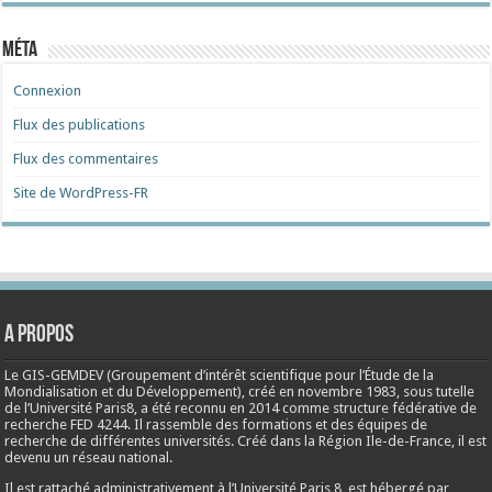
Méta
Connexion
Flux des publications
Flux des commentaires
Site de WordPress-FR
A propos
Le GIS-GEMDEV (Groupement d’intérêt scientifique pour l’Étude de la
Mondialisation et du Développement), créé en
novembre 1983
, sous tutelle
de l’Université Paris8, a été reconnu en 2014 comme structure fédérative de
recherche FED 4244. Il rassemble des formations et des équipes de
recherche de différentes universités. Créé dans la Région Ile-de-France, il est
devenu un réseau national.
Il est rattaché administrativement à l’Université Paris 8, est hébergé par