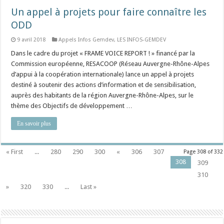
Un appel à projets pour faire connaître les
ODD
9 avril 2018
Appels Infos Gemdev
,
LES INFOS-GEMDEV
Dans le cadre du projet « FRAME VOICE REPORT ! » financé par la
Commission européenne, RESACOOP (Réseau Auvergne-Rhône-Alpes
d’appui à la coopération internationale) lance un appel à projets
destiné à soutenir des actions d’information et de sensibilisation,
auprès des habitants de la région Auvergne-Rhône-Alpes, sur le
thème des Objectifs de développement …
En savoir plus
« First
...
280
290
300
«
306
307
Page 308 of 332
308
309
310
»
320
330
...
Last »