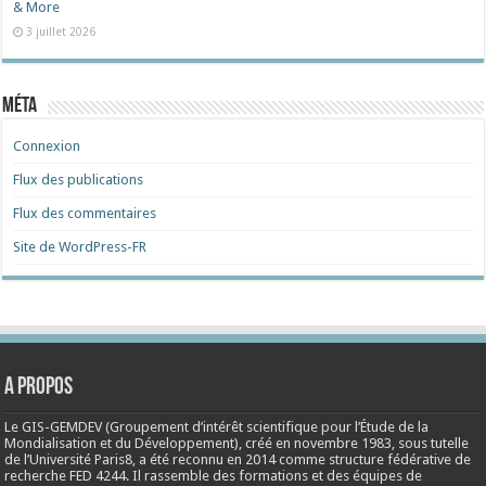
& More
3 juillet 2026
Méta
Connexion
Flux des publications
Flux des commentaires
Site de WordPress-FR
A propos
Le GIS-GEMDEV (Groupement d’intérêt scientifique pour l’Étude de la
Mondialisation et du Développement), créé en
novembre 1983
, sous tutelle
de l’Université Paris8, a été reconnu en 2014 comme structure fédérative de
recherche FED 4244. Il rassemble des formations et des équipes de