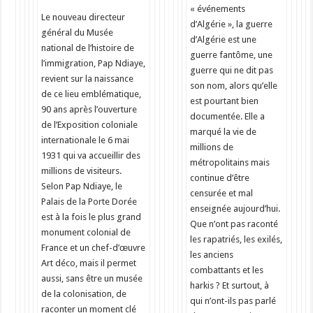
« événements
Le nouveau directeur
d’Algérie », la guerre
général du Musée
d’Algérie est une
national de l’histoire de
guerre fantôme, une
l’immigration, Pap Ndiaye,
guerre qui ne dit pas
revient sur la naissance
son nom, alors qu’elle
de ce lieu emblématique,
est pourtant bien
90 ans après l’ouverture
documentée. Elle a
de l’Exposition coloniale
marqué la vie de
internationale le 6 mai
millions de
1931 qui va accueillir des
métropolitains mais
millions de visiteurs.
continue d’être
Selon Pap Ndiaye, le
censurée et mal
Palais de la Porte Dorée
enseignée aujourd’hui.
est à la fois le plus grand
Que n’ont pas raconté
monument colonial de
les rapatriés, les exilés,
France et un chef-d’œuvre
les anciens
Art déco, mais il permet
combattants et les
aussi, sans être un musée
harkis ? Et surtout, à
de la colonisation, de
qui n’ont-ils pas parlé
raconter un moment clé