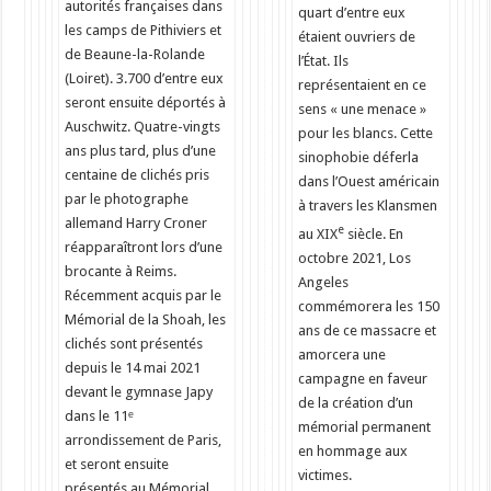
autorités françaises dans
quart d’entre eux
les camps de Pithiviers et
étaient ouvriers de
de Beaune-la-Rolande
l’État. Ils
(Loiret). 3.700 d’entre eux
représentaient en ce
seront ensuite déportés à
sens « une menace »
Auschwitz. Quatre-vingts
pour les blancs. Cette
ans plus tard, plus d’une
sinophobie déferla
centaine de clichés pris
dans l’Ouest américain
par le photographe
à travers les Klansmen
allemand Harry Croner
e
au XIX
siècle. En
réapparaîtront lors d’une
octobre 2021, Los
brocante à Reims.
Angeles
Récemment acquis par le
commémorera les 150
Mémorial de la Shoah, les
ans de ce massacre et
clichés sont présentés
amorcera une
depuis le 14 mai 2021
campagne en faveur
devant le gymnase Japy
de la création d’un
dans le 11ᵉ
mémorial permanent
arrondissement de Paris,
en hommage aux
et seront ensuite
victimes.
présentés au Mémorial