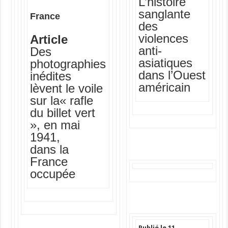
L’histoire
sanglante
France
des
violences
Article
anti-
Des
asiatiques
photographies
dans l’Ouest
inédites
américain
lèvent le voile
sur la« rafle
du billet vert
», en mai
1941,
dans la
France
occupée
Publié le 11