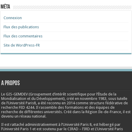
Méta
Connexion
Flux des publications
Flux des commentaires
Site de WordPress-FR
A propos
Le GIS-GEMDEV (Groupement d’intérêt scientifique pour l’Étude de la
Mondialisation et du Développement), créé en
novembre 1983
, sous tutelle
de l’Université Paris8, a été reconnu en 2014 comme structure fédérative de
recherche FED 4244. Il rassemble des formations et des équipes de
recherche de différentes universités. Créé dans la Région Ile-de-France, il est
devenu un réseau national.
Il est rattaché administrativement à l’Université Paris 8, est hébergé par
l’Université Paris 1 et est soutenu par le CIRAD – l’IRD et L’Université Paris