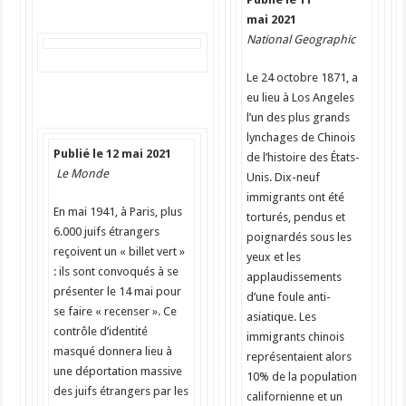
mai 2021
National Geographic
Le 24 octobre 1871, a
eu lieu à Los Angeles
l’un des plus grands
lynchages de Chinois
Publié le 12 mai 2021
de l’histoire des États-
Le Monde
Unis. Dix-neuf
immigrants ont été
En mai 1941, à Paris, plus
torturés, pendus et
6.000 juifs étrangers
poignardés sous les
reçoivent un « billet vert »
yeux et les
: ils sont convoqués à se
applaudissements
présenter le 14 mai pour
d’une foule anti-
se faire « recenser ». Ce
asiatique. Les
contrôle d’identité
immigrants chinois
masqué donnera lieu à
représentaient alors
une déportation massive
10% de la population
des juifs étrangers par les
californienne et un