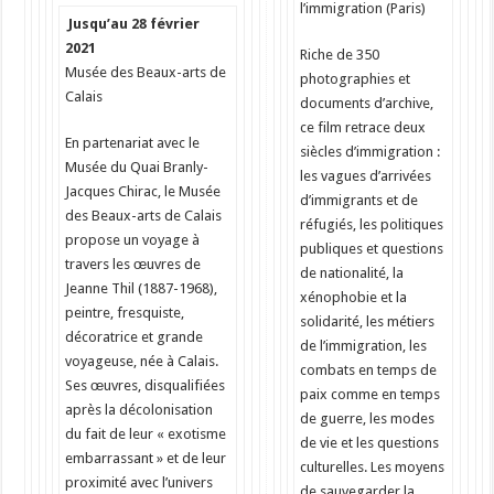
l’immigration (Paris)
Jusqu’au 28 février
2021
Riche de 350
Musée des Beaux-arts de
photographies et
Calais
documents d’archive,
ce film retrace deux
En partenariat avec le
siècles d’immigration :
Musée du Quai Branly-
les vagues d’arrivées
Jacques Chirac, le Musée
d’immigrants et de
des Beaux-arts de Calais
réfugiés, les politiques
propose un voyage à
publiques et questions
travers les œuvres de
de nationalité, la
Jeanne Thil (1887-1968),
xénophobie et la
peintre, fresquiste,
solidarité, les métiers
décoratrice et grande
de l’immigration, les
voyageuse, née à Calais.
combats en temps de
Ses œuvres, disqualifiées
paix comme en temps
après la décolonisation
de guerre, les modes
du fait de leur « exotisme
de vie et les questions
embarrassant » et de leur
culturelles. Les moyens
proximité avec l’univers
de sauvegarder la