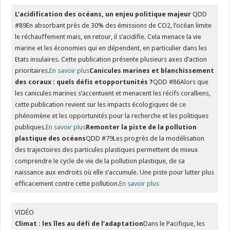
L’acidification des océans, un enjeu politique majeur
QDD
#89En absorbant près de 30% des émissions de CO2, l’océan limite
le réchauffement mais, en retour, il s’acidifie. Cela menace la vie
marine et les économies qui en dépendent, en particulier dans les
Etats insulaires. Cette publication présente plusieurs axes d’action
prioritaires.
En savoir plus
Canicules marines et blanchissement
des coraux : quels défis et
opportunités ?
QDD #86Alors que
les canicules marines s’accentuent et menacent les récifs coralliens,
cette publication revient sur les impacts écologiques de ce
phénomène et les opportunités pour la recherche et les politiques
publiques.
En savoir plus
Remonter la piste de la pollution
plastique des océans
QDD #79Les progrès de la modélisation
des trajectoires des particules plastiques permettent de mieux
comprendre le cycle de vie de la pollution plastique, de sa
naissance aux endroits où elle s’accumule. Une piste pour lutter plus
efficacement contre cette pollution.
En savoir plus
VIDÉO
Climat : les îles au défi de l’adaptation
Dans le Pacifique, les