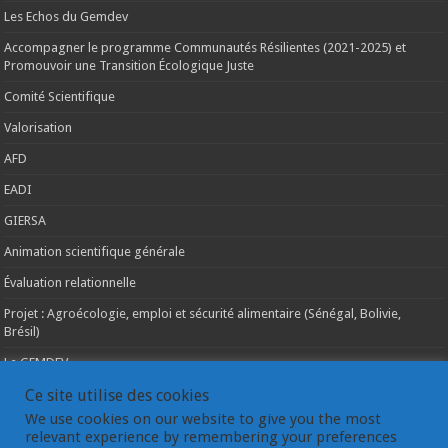
Les Echos du Gemdev
Accompagner le programme Communautés Résilientes (2021-2025) et
Promouvoir une Transition Écologique Juste
Comité Scientifique
Valorisation
AFD
EADI
GIERSA
Animation scientifique générale
Évaluation relationnelle
Projet : Agroécologie, emploi et sécurité alimentaire (Sénégal, Bolivie,
Brésil)
Le GEMDEV
La pluridisciplinarité
Ce site utilise des cookies
We use cookies on our website to give you the most
La coopération internationale
relevant experience by remembering your preferences