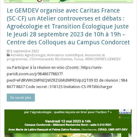
Le GEMDEV organise avec Caritas France
(SC-CF) un Atelier controverses et débats :
Agroécologie et Transition Écologique Juste
le Jeudi 28 septembre 2023 de 10h à 19h –
Centre des Colloques au Campus Condorcet
6 septembre 2023
Activités AgroEcologie
,
Animation scientifique
,
Annonces et
programmes
,
COmmunautés REsilientes
,
Focus
,
RENCONTRES GEMDEV
ou Participer à la réunion en visio (Zoom) : https://univ-
paris8.zoom.us/j/98486778837?
pwd=eFdRVWV2WFhEQWZRZGhRdWFRSVpzQT09 ID de réunion : 984
8677 8837 Code secret : 318125 Invitation-CS-FRTélécharger
En savoir plus