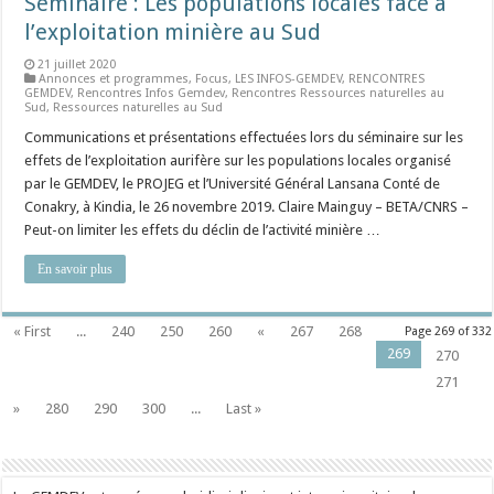
Séminaire : Les populations locales face à
l’exploitation minière au Sud
21 juillet 2020
Annonces et programmes
,
Focus
,
LES INFOS-GEMDEV
,
RENCONTRES
GEMDEV
,
Rencontres Infos Gemdev
,
Rencontres Ressources naturelles au
Sud
,
Ressources naturelles au Sud
Communications et présentations effectuées lors du séminaire sur les
effets de l’exploitation aurifère sur les populations locales organisé
par le GEMDEV, le PROJEG et l’Université Général Lansana Conté de
Conakry, à Kindia, le 26 novembre 2019. Claire Mainguy – BETA/CNRS –
Peut-on limiter les effets du déclin de l’activité minière …
En savoir plus
« First
...
240
250
260
«
267
268
Page 269 of 332
269
270
271
»
280
290
300
...
Last »