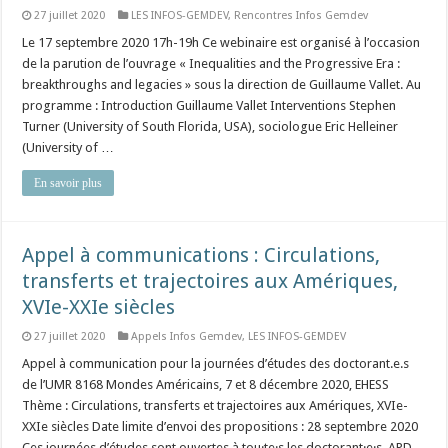
27 juillet 2020
LES INFOS-GEMDEV
,
Rencontres Infos Gemdev
Le 17 septembre 2020 17h-19h Ce webinaire est organisé à l’occasion
de la parution de l’ouvrage « Inequalities and the Progressive Era :
breakthroughs and legacies » sous la direction de Guillaume Vallet. Au
programme : Introduction Guillaume Vallet Interventions Stephen
Turner (University of South Florida, USA), sociologue Eric Helleiner
(University of …
En savoir plus
Appel à communications : Circulations,
transferts et trajectoires aux Amériques,
XVIe-XXIe siècles
27 juillet 2020
Appels Infos Gemdev
,
LES INFOS-GEMDEV
Appel à communication pour la journées d’études des doctorant.e.s
de l’UMR 8168 Mondes Américains, 7 et 8 décembre 2020, EHESS
Thème : Circulations, transferts et trajectoires aux Amériques, XVIe-
XXIe siècles Date limite d’envoi des propositions : 28 septembre 2020
Ces journées d’études sont ouvertes à tou·te·s les doctorant·e·s, APD