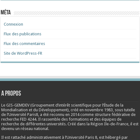
Méta
Connexion
Flux des publications
Flux des commentaires
Site de WordPress-FR
A propos
Le GIS-GEMDEV (Groupement d’intérêt scientifique pour l’Étude de la
Mondialisation et du Développement), créé en
novembre 1983
, sous tutelle
de l’Université Paris8, a été reconnu en 2014 comme structure fédérative de
recherche FED 4244. Il rassemble des formations et des équipes de
recherche de différentes universités. Créé dans la Région Ile-de-France, il est
devenu un réseau national.
Il est rattaché administrativement à l’Université Paris 8, est hébergé par