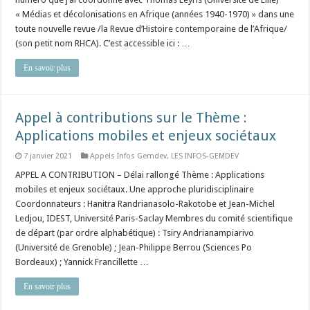
« Médias et décolonisations en Afrique (années 1940-1970) » dans une
toute nouvelle revue /la Revue d’Histoire contemporaine de l’Afrique/
(son petit nom RHCA). C’est accessible ici : …
En savoir plus
Appel à contributions sur le Thème :
Applications mobiles et enjeux sociétaux
7 janvier 2021
Appels Infos Gemdev
,
LES INFOS-GEMDEV
APPEL A CONTRIBUTION – Délai rallongé Thème : Applications
mobiles et enjeux sociétaux. Une approche pluridisciplinaire
Coordonnateurs : Hanitra Randrianasolo-Rakotobe et Jean-Michel
Ledjou, IDEST, Université Paris-Saclay Membres du comité scientifique
de départ (par ordre alphabétique) : Tsiry Andrianampiarivo
(Université de Grenoble) ; Jean-Philippe Berrou (Sciences Po
Bordeaux) ; Yannick Francillette …
En savoir plus