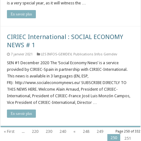
is a very special year, as it will witness the …
En savoir plus
CIRIEC International : SOCIAL ECONOMY
NEWS # 1
7 janvier 2021
LES INFOS-GEMDEV
,
Publications Infos Gemdev
SEN #1 December 2020 The ‘Social Economy News’ is a service
provided by CIRIEC-Spain in partnership with CIRIEC-International.
This news is available in 3 languages (EN, ESP,
FR): http://www.socialeconomynews.eu/ SUBSCRIBE DIRECTLY TO
THIS NEWS HERE. Welcome Alain Arnaud, President of CIRIEC-
International, President of CIRIEC-France José Luis Monzón Campos,
Vice President of CIRIEC-International, Director …
En savoir plus
« First
...
220
230
240
«
248
249
Page 250 of 332
250
251