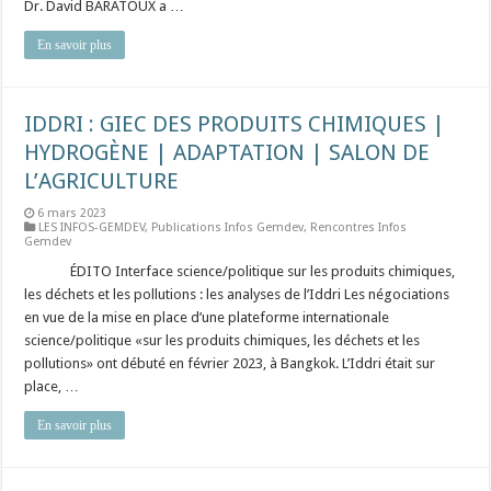
Dr. David BARATOUX a …
En savoir plus
IDDRI : GIEC DES PRODUITS CHIMIQUES |
HYDROGÈNE | ADAPTATION | SALON DE
L’AGRICULTURE
6 mars 2023
LES INFOS-GEMDEV
,
Publications Infos Gemdev
,
Rencontres Infos
Gemdev
⠀ ⠀ ⠀ ÉDITO Interface science/politique sur les produits chimiques,
les déchets et les pollutions : les analyses de l’Iddri Les négociations
en vue de la mise en place d’une plateforme internationale
science/politique «sur les produits chimiques, les déchets et les
pollutions» ont débuté en février 2023, à Bangkok. L’Iddri était sur
place, …
En savoir plus