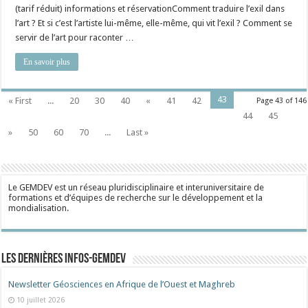
(tarif réduit) informations et réservationComment traduire l’exil dans
l’art ? Et si c’est l’artiste lui-même, elle-même, qui vit l’exil ? Comment se
servir de l’art pour raconter …
En savoir plus
43
« First
...
20
30
40
«
41
42
Page 43 of 146
44
45
»
50
60
70
...
Last »
Le GEMDEV est un réseau pluridisciplinaire et interuniversitaire de
formations et d’équipes de recherche sur le développement et la
mondialisation.
Les dernières Infos-Gemdev
Newsletter Géosciences en Afrique de l’Ouest et Maghreb
10 juillet 2026