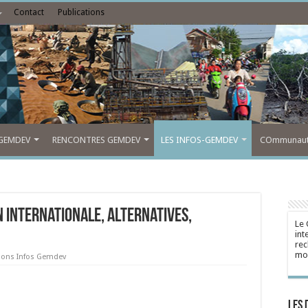
Contact
Publications
GEMDEV
RENCONTRES GEMDEV
LES INFOS-GEMDEV
COmmunauté
 internationale, Alternatives,
Le 
int
rec
mon
tions Infos Gemdev
Les 