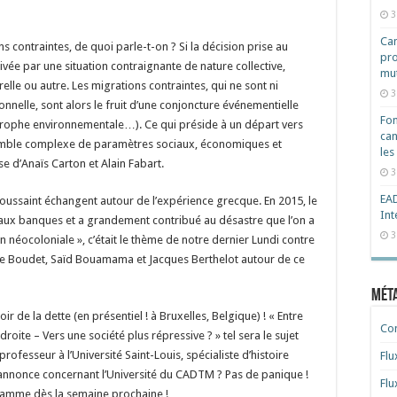
3
Cam
 contraintes, de quoi parle-t-on ? Si la décision prise au
pro
ivée par une situation contraignante de nature collective,
mut
lle ou autre. Les migrations contraintes, qui ne sont ni
3
nnelle, sont alors le fruit d’une conjoncture événementielle
Fon
strophe environnementale…). Ce qui préside à un départ vers
can
semble complexe de paramètres sociaux, économiques et
les
se d’Anaïs Carton et Alain Fabart.
3
EAD
 Toussaint échangent autour de l’expérience grecque. En 2015, le
Int
aux banques et a grandement contribué au désastre que l’on a
3
n néocoloniale », c’était le thème de notre dernier Lundi contre
tine Boudet, Saïd Bouamama et Jacques Berthelot autour de ce
Mét
r de la dette (en présentiel ! à Bruxelles, Belgique) ! « Entre
Co
oite – Vers une société plus répressive ? » tel sera le sujet
fesseur à l’Université Saint-Louis, spécialiste d’histoire
Flu
annonce concernant l’Université du CADTM ? Pas de panique !
Flu
rogramme dès la semaine prochaine !