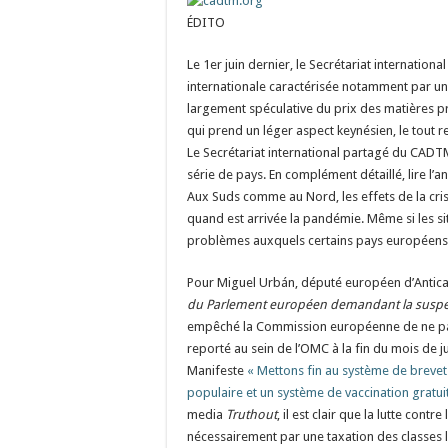
ÉDITO
Le 1er juin dernier, le Secrétariat internation
internationale caractérisée notamment par un
largement spéculative du prix des matières pr
qui prend un léger aspect keynésien, le tout r
Le Secrétariat international partagé du CADTM
série de pays. En complément détaillé, lire l’an
Aux Suds comme au Nord, les effets de la cri
quand est arrivée la pandémie. Même si les sit
problèmes auxquels certains pays européens 
Pour Miguel Urbán, député européen d’Anticap
du Parlement européen demandant la suspens
empêché la Commission européenne de ne pas
reporté au sein de l’OMC à la fin du mois de j
Manifeste
« Mettons fin au système de brevet
populaire et un système de vaccination gratuit,
media
Truthout
, il est clair que la lutte cont
nécessairement par une taxation des classes l