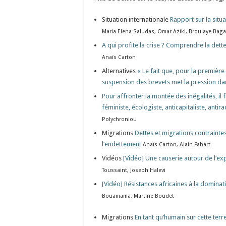
Situation internationale
Rapport sur la situ
Maria Elena Saludas, Omar Aziki, Broulaye Baga
A qui profite la crise ? Comprendre la de
Anaïs Carton
Alternatives
« Le fait que, pour la première
suspension des brevets met la pression dan
Pour affronter la montée des inégalités, il 
féministe, écologiste, anticapitaliste, antir
Polychroniou
Migrations
Dettes et migrations contraintes
l’endettement
Anaïs Carton, Alain Fabart
Vidéos
[Vidéo] Une causerie autour de l’ex
Toussaint, Joseph Halevi
[Vidéo] Résistances africaines à la domina
Bouamama, Martine Boudet
Migrations
En tant qu’humain sur cette terre