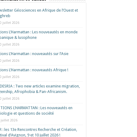
sletter Géosciences en Afrique de l’Ouest et
ghreb
0 juillet 2026
tions L’Harmattan : Les nouveautés en monde
spanique & lusophone
0 juillet 2026
tions L’Harmattan : nouveautés sur l’Asie
0 juillet 2026
tions L’Harmattan : nouveautés Afrique !​
0 juillet 2026
ESRIA : Two new articles examine migration,
izenship, Afrophobia & Pan-Africanism.
0 juillet 2026
ITIONS L’HARMATTAN : Les nouveautés en
iologie et questions de société
 juillet 2026
 : les 13e Rencontres Recherche et Création,
tival d’Avignon, 9 et 10 juillet 2026 !