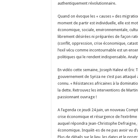
authentiquement révolutionnaire.
Quand on évoque les « causes » des migrations
moment de partir est individuelle, elle est mot
économique, sociale, environnementale, culture
librement désirées ni préparées de façon ratio
(conflit, oppression, crise économique, cata
l’exil vécu comme incontournable est un en
politiques qui le rendent indispensable. Analy
En vidéo cette semaine, Joseph Halevi et Éric
gouvernement de Syriza ne s’est pas attaqué 
connu. « Résistances africaines à la dominatio
la dette. Retrouvez les interventions de Mar
passionnant ouvrage !
A l’agenda ce jeudi 24 juin, un nouveau Comptoi
crise économique et résurgence de l’extrême dr
auquel répondra Jean-Christophe Defraigne, pro
économique. Inquièt-es de ne pas avoir vu d’
Plus de détails sur le lieu, les dates et le p