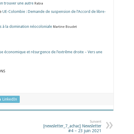
en trouver une autre
Rabia
pe
UE-Colombie : Demande de suspension de l’Accord de libre-
es à la domination néocoloniale
Martine Boudet
ise économique et résurgence de l’extrême droite – Vers une
ONS
LinkedIn
Suivant
[newsletter_7_achac] Newsletter
#4 – 23 juin 2021