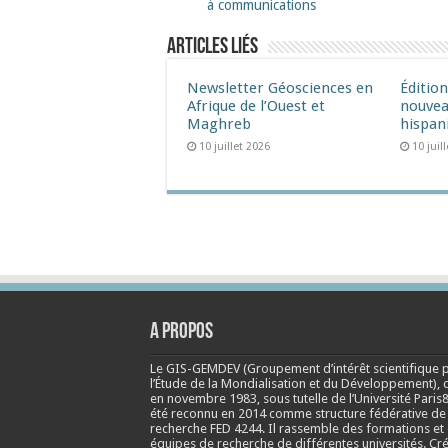
à communications
Articles liés
Newsletter Géosciences en
Éditio
Afrique de l’Ouest et
nouvea
Maghreb
hispan
10 juillet 2026
10 juil
A propos
Le GIS-GEMDEV (Groupement d’intérêt scientifique 
l’Étude de la Mondialisation et du Développement), 
en
novembre 1983
, sous tutelle de l’Université Paris8
été reconnu en 2014 comme structure fédérative de
recherche FED 4244. Il rassemble des formations et
équipes de recherche de différentes universités. Cr