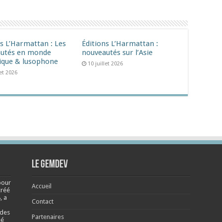
ns L’Harmattan : Les
Éditions L’Harmattan :
utés en monde
nouveautés sur l’Asie
ique & lusophone
10 juillet 2026
let 2026
Le Gemdev
pour
Accueil
créé
, a
Contact
 des
Partenaires
éé