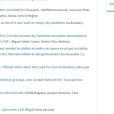
Sit
ation mondiale
Eric Toussaint, CADTM International, Sushovan Dhar,
yoko, Fatima Zahra El Beghiti
tte au Nord et aux Suds en temps de pandémie
Eva Betavatzi,
 fois, il existe un texte du Parlement européen demandant la
s l’UE »
Miguel Urbán Crespo, Beatriz Ortiz Martínez
faut annuler les dettes et mettre en œuvre un projet socialiste,
aciste, internationaliste et autogestionnaire
Eric Toussaint, C.J.
 : l’étroite imbrication entre exil forcé et domination subie par
périence grecque, avec Joseph Halevi et Eric Toussaint
Eric
tion néocoloniale
CADTM Belgique, Jacques Berthelot, Saïd
 : personne n’est illégal
Didier Epsztajn