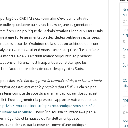
New
Ma
al partagé du CADTM s’est réuni afin d’évaluer la situation
1
e bulle spéculative au niveau boursier, une augmentation
Édi
emières, une politique de l’Administration Biden aux États-Unis
hi
elié à une forte augmentation des dettes publiques et privées.
1
 a aussi abordé l’évolution de la situation politique dans une
alyse d’Eva Betavazti et d’Anaïs Carton. A qui profite la crise ?
Édi
se mondiale de 2007/2008 étaient toujours bien présents
1
uations diffèrent, il est frappant de constater que les
Édi
font face sont proches de ceux des pays des Suds.
1
COD
italistas,
« Le fait que, pour la première fois, il existe un texte
cit
ion des brevets met la pression dans l’UE »
. Cela n’a pas
1
 tenir compte du vote du parlement européen. Le sujet est
uillet. Pour augmenter la pression, apportez votre soutien au
ÉD
s privés ! Pour une industrie pharmaceutique sous contrôle
soc
 universel et public »
. Pour Éric Toussaint, interviewé par le
6
re les inégalités et la hausse de l’endettement passe
ANR
es plus riches et par la mise en œuvre d’une politique
Fes