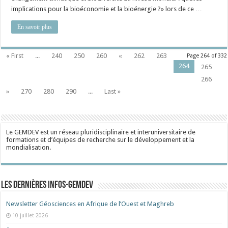
implications pour la bioéconomie et la bioénergie ?» lors de ce …
En savoir plus
« First
...
240
250
260
«
262
263
Page 264 of 332
264
265
266
»
270
280
290
...
Last »
Le GEMDEV est un réseau pluridisciplinaire et interuniversitaire de
formations et d’équipes de recherche sur le développement et la
mondialisation.
Les dernières Infos-Gemdev
Newsletter Géosciences en Afrique de l’Ouest et Maghreb
10 juillet 2026