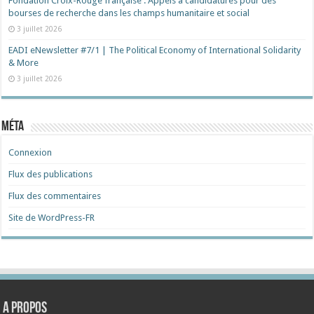
Fondation Croix-Rouge française : Appels à candidatures pour des
bourses de recherche dans les champs humanitaire et social
3 juillet 2026
EADI eNewsletter #7/1 | The Political Economy of International Solidarity
& More
3 juillet 2026
Méta
Connexion
Flux des publications
Flux des commentaires
Site de WordPress-FR
A propos