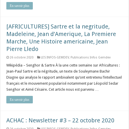
En savoir plus
[AFRICULTURES] Sartre et la negritude,
Madeleine, Jean d’Amerique, La Premiere
Marche, Une Histoire americaine, Jean
Pierre Lledo
26 octobre 2020
LES INFOS-GEMDEV
,
Publications Infos Gemdev
Wikipédia – Senghor & Sartre À la une cette semaine sur Africultures :
Jean-Paul Sartre et la négritude, un texte de Souleymane Bachir
Diagne qui analyse le rapport ambivalent qu’ont entretenu l’intellectuel
français et le mouvement popularisé notamment par Léopold Sedar
Senghor et Aimé Césaire. Cet article nous est parvenu …
En savoir plus
ACHAC : Newsletter #3 – 22 octobre 2020
26 octobre 2020
LES INFOS-GEMDEV
,
Publications Infos Gemdev