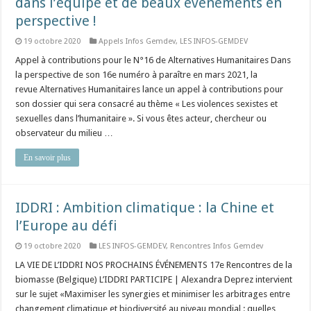
dans l’équipe et de beaux évènements en
perspective !
19 octobre 2020
Appels Infos Gemdev
,
LES INFOS-GEMDEV
Appel à contributions pour le N°16 de Alternatives Humanitaires Dans
la perspective de son 16e numéro à paraître en mars 2021, la
revue Alternatives Humanitaires lance un appel à contributions pour
son dossier qui sera consacré au thème « Les violences sexistes et
sexuelles dans l’humanitaire ». Si vous êtes acteur, chercheur ou
observateur du milieu …
En savoir plus
IDDRI : Ambition climatique : la Chine et
l’Europe au défi
19 octobre 2020
LES INFOS-GEMDEV
,
Rencontres Infos Gemdev
LA VIE DE L’IDDRI NOS PROCHAINS ÉVÉNEMENTS 17e Rencontres de la
biomasse (Belgique) L’IDDRI PARTICIPE | Alexandra Deprez intervient
sur le sujet «Maximiser les synergies et minimiser les arbitrages entre
changement climatique et biodiversité au niveau mondial : quelles