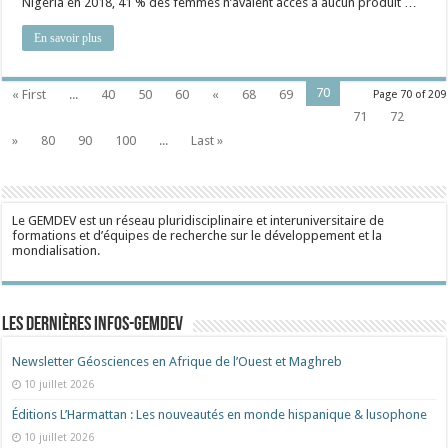
Nigeria en 2018, 41 % des femmes n’avaient accès à aucun produit …
En savoir plus
70
« First
...
40
50
60
«
68
69
Page 70 of 209
71
72
»
80
90
100
...
Last »
Le GEMDEV est un réseau pluridisciplinaire et interuniversitaire de
formations et d’équipes de recherche sur le développement et la
mondialisation.
Les dernières Infos-Gemdev
Newsletter Géosciences en Afrique de l’Ouest et Maghreb
10 juillet 2026
Éditions L’Harmattan : Les nouveautés en monde hispanique & lusophone
10 juillet 2026