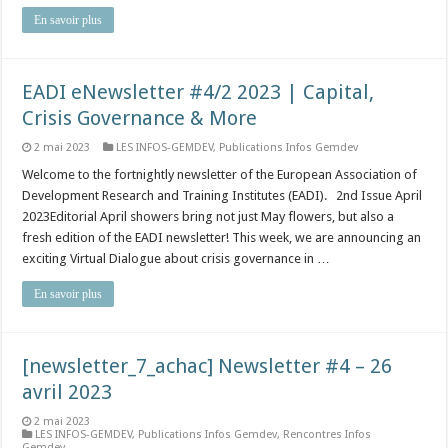
En savoir plus
EADI eNewsletter #4/2 2023 | Capital,
Crisis Governance & More
2 mai 2023
LES INFOS-GEMDEV
,
Publications Infos Gemdev
Welcome to the fortnightly newsletter of the European Association of
Development Research and Training Institutes (EADI). 2nd Issue April
2023Editorial April showers bring not just May flowers, but also a
fresh edition of the EADI newsletter! This week, we are announcing an
exciting Virtual Dialogue about crisis governance in …
En savoir plus
[newsletter_7_achac] Newsletter #4 – 26
avril 2023
2 mai 2023
LES INFOS-GEMDEV
,
Publications Infos Gemdev
,
Rencontres Infos
Gemdev