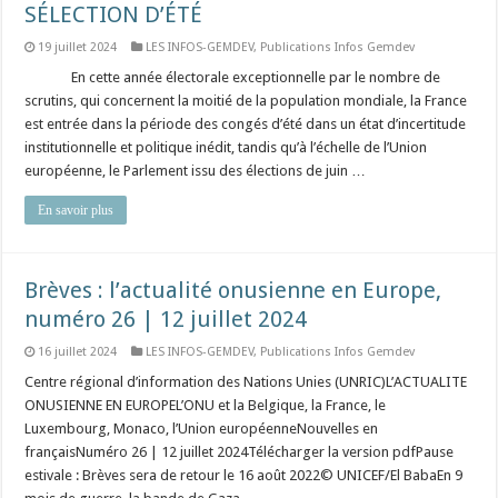
SÉLECTION D’ÉTÉ
19 juillet 2024
LES INFOS-GEMDEV
,
Publications Infos Gemdev
⠀ ⠀ ⠀ En cette année électorale exceptionnelle par le nombre de
scrutins, qui concernent la moitié de la population mondiale, la France
est entrée dans la période des congés d’été dans un état d’incertitude
institutionnelle et politique inédit, tandis qu’à l’échelle de l’Union
européenne, le Parlement issu des élections de juin …
En savoir plus
Brèves : l’actualité onusienne en Europe,
numéro 26 | 12 juillet 2024
16 juillet 2024
LES INFOS-GEMDEV
,
Publications Infos Gemdev
Centre régional d’information des Nations Unies (UNRIC)L’ACTUALITE
ONUSIENNE EN EUROPEL’ONU et la Belgique, la France, le
Luxembourg, Monaco, l’Union européenneNouvelles en
françaisNuméro 26 | 12 juillet 2024Télécharger la version pdfPause
estivale : Brèves sera de retour le 16 août 2022© UNICEF/El BabaEn 9