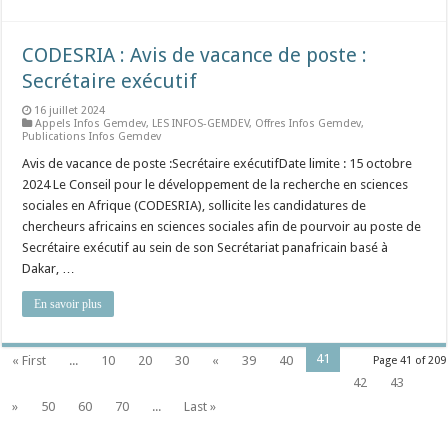
CODESRIA : Avis de vacance de poste :
Secrétaire exécutif
16 juillet 2024
Appels Infos Gemdev
,
LES INFOS-GEMDEV
,
Offres Infos Gemdev
,
Publications Infos Gemdev
Avis de vacance de poste :Secrétaire exécutifDate limite : 15 octobre
2024 Le Conseil pour le développement de la recherche en sciences
sociales en Afrique (CODESRIA), sollicite les candidatures de
chercheurs africains en sciences sociales afin de pourvoir au poste de
Secrétaire exécutif au sein de son Secrétariat panafricain basé à
Dakar, …
En savoir plus
41
« First
...
10
20
30
«
39
40
Page 41 of 209
42
43
»
50
60
70
...
Last »