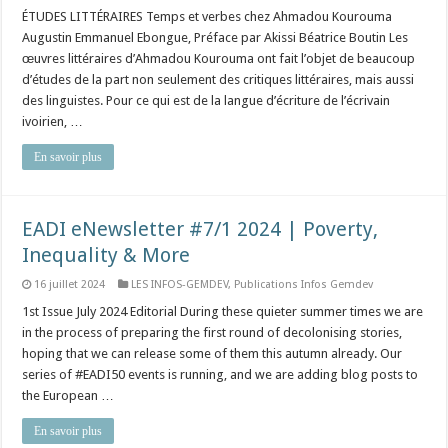
ÉTUDES LITTÉRAIRES Temps et verbes chez Ahmadou Kourouma
Augustin Emmanuel Ebongue, Préface par Akissi Béatrice Boutin Les
œuvres littéraires d’Ahmadou Kourouma ont fait l’objet de beaucoup
d’études de la part non seulement des critiques littéraires, mais aussi
des linguistes. Pour ce qui est de la langue d’écriture de l’écrivain
ivoirien, …
En savoir plus
EADI eNewsletter #7/1 2024 | Poverty,
Inequality & More
16 juillet 2024
LES INFOS-GEMDEV
,
Publications Infos Gemdev
1st Issue July 2024 Editorial During these quieter summer times we are
in the process of preparing the first round of decolonising stories,
hoping that we can release some of them this autumn already. Our
series of #EADI50 events is running, and we are adding blog posts to
the European …
En savoir plus