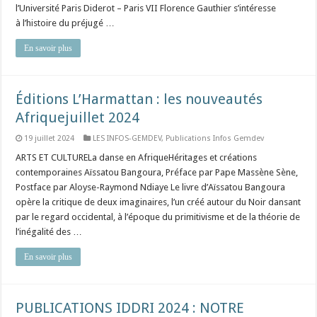
l’Université Paris Diderot – Paris VII Florence Gauthier s’intéresse
à l’histoire du préjugé …
En savoir plus
Éditions L’Harmattan : les nouveautés
Afrique​juillet 2024
19 juillet 2024
LES INFOS-GEMDEV
,
Publications Infos Gemdev
ARTS ET CULTURELa danse en AfriqueHéritages et créations
contemporaines Aïssatou Bangoura, Préface par Pape Massène Sène,
Postface par Aloyse-Raymond Ndiaye Le livre d’Aïssatou Bangoura
opère la critique de deux imaginaires, l’un créé autour du Noir dansant
par le regard occidental, à l’époque du primitivisme et de la théorie de
l’inégalité des …
En savoir plus
PUBLICATIONS IDDRI 2024 : NOTRE